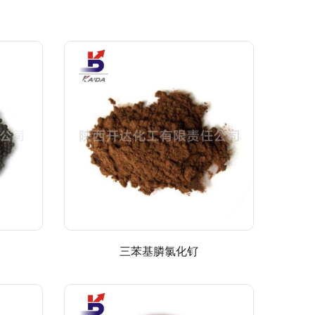
三苯基膦氯化钌