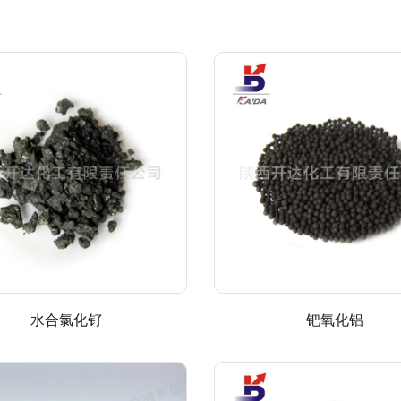
水合氯化钌
钯氧化铝