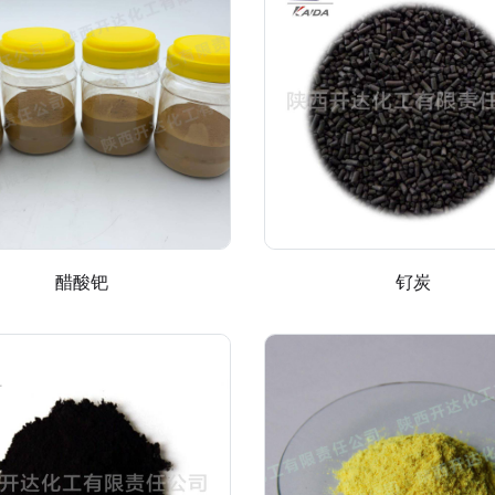
醋酸钯
钌炭