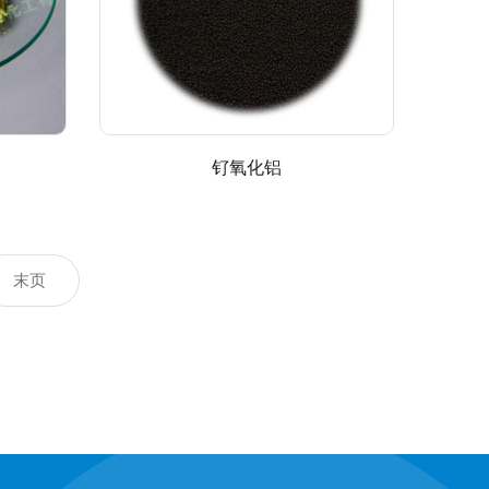
钌氧化铝
末页