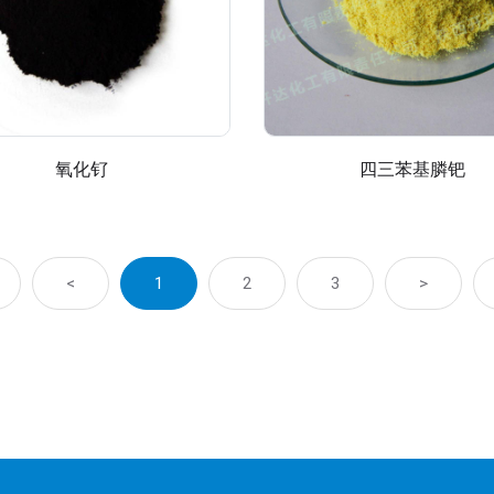
氧化钌
四三苯基膦钯
<
1
2
3
>