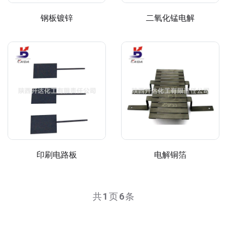
钢板镀锌
二氧化锰电解
印刷电路板
电解铜箔
共
1
页
6
条