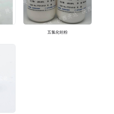
五氯化钽粉