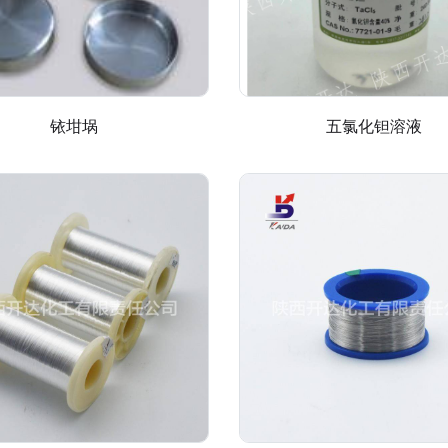
铱坩埚
五氯化钽溶液