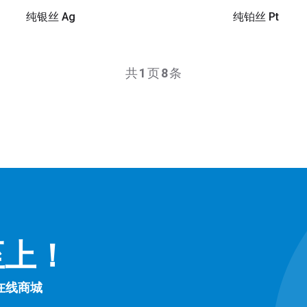
纯银丝 Ag
纯铂丝 Pt
共
1
页
8
条
至上！
在线商城